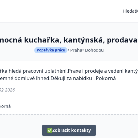
Hledat
mocná kuchařka, kantýnská, prodava
• Praha
• Dohodou
Poptávka práce
a hledá pracovní uplatnění.Praxe i prodeje a vedení kantýny
ájemné domluvě ihned.Děkuji za nabídku ! Pokorná
02.2026
korná
✅
Zobrazit kontakty