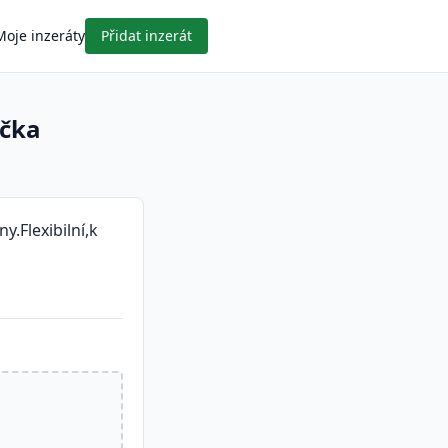
Moje inzeráty
Přidat inzerát
čka
.Flexibilní,k