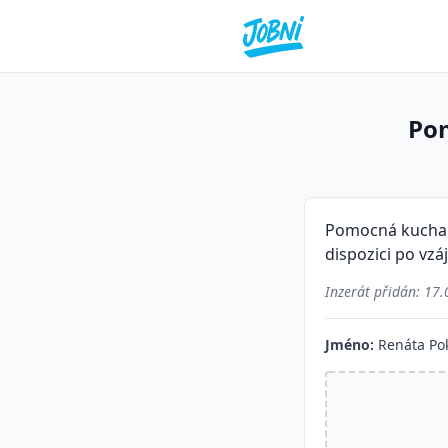
Po
Pomocná kuchařk
dispozici po vz
Inzerát přidán:
17.
Jméno:
Renáta Po