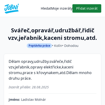
Hledat
Moje inzeráty
Přidat inzerát
Svářeč,opravář,udružbář,řidič
vzv,jeřabnik,kaceni stromu,atd.
• Kolín
• Dohodou
Poptávka práce
Dělam opravy,udružby.svářeče,řidič
vzv,jeřabnik,opravy elektřicke,kaceni
stromu,prace s křovynakem,atd.Dělam mnoho
druhu práce.
Inzerát přidán:
28.08.2025
Jméno:
Ladislav Molnár