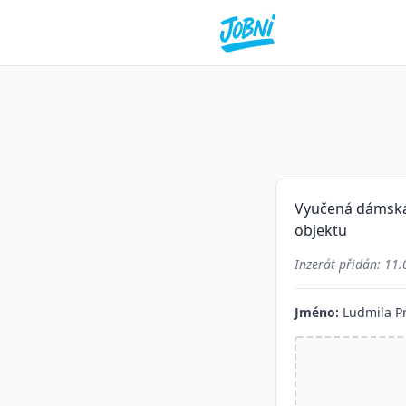
Vyučená dámská 
objektu
Inzerát přidán:
11.
Jméno:
Ludmila P