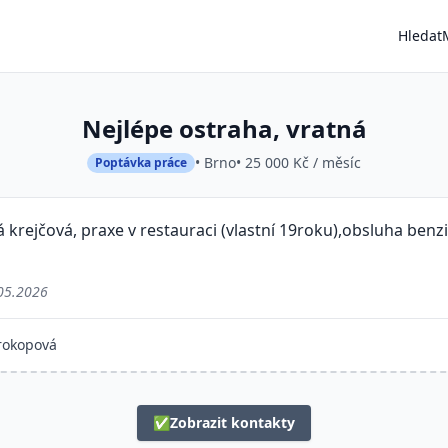
Hledat
Nejlépe ostraha, vratná
• Brno
• 25 000 Kč / měsíc
Poptávka práce
krejčová, praxe v restauraci (vlastní 19roku),obsluha benz
05.2026
rokopová
✅
Zobrazit kontakty