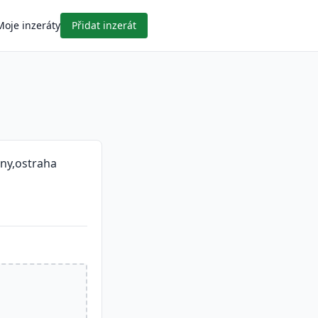
Moje inzeráty
Přidat inzerát
iny,ostraha