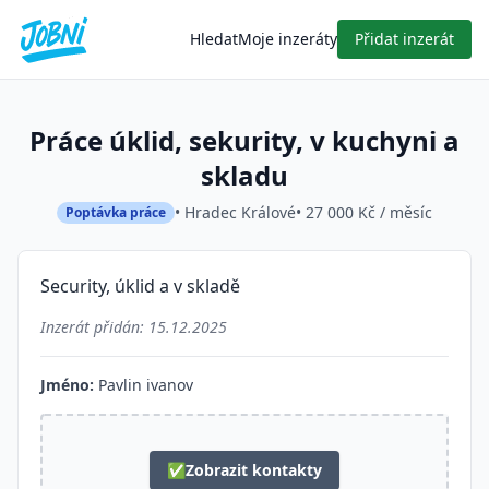
Hledat
Moje inzeráty
Přidat inzerát
Práce úklid, sekurity, v kuchyni a
skladu
• Hradec Králové
• 27 000 Kč / měsíc
Poptávka práce
Security, úklid a v skladě
Inzerát přidán:
15.12.2025
Jméno:
Pavlin ivanov
✅
Zobrazit kontakty