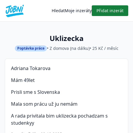
Hledat
Moje inzeráty
Přidat inzerát
Uklizecka
• Z domova (na dálku)
• 25 Kč / měsíc
Poptávka práce
Adriana Tokarova
Mám 49let
Prisli sme s Slovenska
Mala som prácu už ju nemám
A rada privitala bim uklizecka pochadzam s
studenkyy