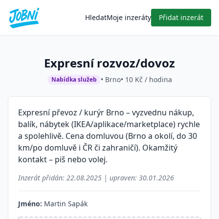
Hledat
Moje inzeráty
Přidat inzerát
Expresní rozvoz/dovoz
• Brno
• 10 Kč / hodina
Nabídka služeb
Expresní převoz / kurýr Brno – vyzvednu nákup,
balík, nábytek (IKEA/aplikace/marketplace) rychle
a spolehlivě. Cena domluvou (Brno a okolí, do 30
km/po domluvě i ČR či zahraničí). Okamžitý
kontakt – piš nebo volej.
Inzerát přidán:
22.08.2025
| upraven:
30.01.2026
Jméno:
Martin Sapák