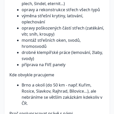
plech, šindel, eternit...)
opravy a rekonstrukce střech všech typů
výměna střešní krytiny, laťování,
oplechování
opravy poškozených částí střech (zatékání,
vítr, sníh, kroupy)
montáž střešních oken, svodů,
hromosvodů
drobné klempířské práce (lemování, žlaby,
svody)
příprava na FVE panely
Kde obvykle pracujeme
Brno a okolí (do 50 km - např. Kuřim,
Rosice, Slavkov, Rajhrad, Bílovice…), ale
nebráníme se větším zakázkám kdekoliv v
ČR.
Proč spolupracovat právě s námi