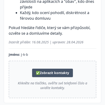
závislosti na aplikacích a "obav", kdo dnes
přijede
Každý, kdo ocení pohodlí, diskrétnost a
férovou domluvu
Pokud hledáte řidiče, který se vám přizpůsobí,
ozvěte se a domluvíme detaily.
Inzerát přidán:
16.08.2025
| upraven:
28.04.2026
Jméno:
J-k-b
✅
Zobrazit kontakty
Klikněte na tlačítko, ověřte své telefonní číslo a
uvidíte kontakty.