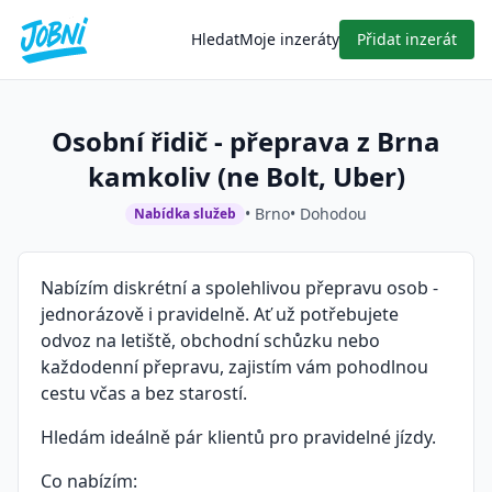
Hledat
Moje inzeráty
Přidat inzerát
Osobní řidič - přeprava z Brna
kamkoliv (ne Bolt, Uber)
• Brno
• Dohodou
Nabídka služeb
Nabízím diskrétní a spolehlivou přepravu osob -
jednorázově i pravidelně. Ať už potřebujete
odvoz na letiště, obchodní schůzku nebo
každodenní přepravu, zajistím vám pohodlnou
cestu včas a bez starostí.
Hledám ideálně pár klientů pro pravidelné jízdy.
Co nabízím: