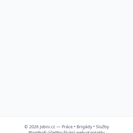
© 2026
Jobni.cz
—
Práce
•
Brigády
•
Služby
Blog
Profi účet
Používání webu
Kontakty