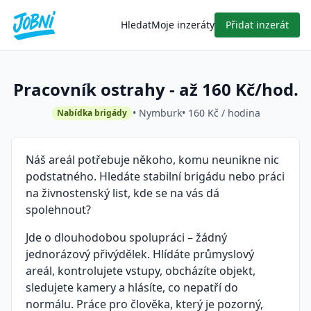
Hledat
Moje inzeráty
Přidat inzerát
Pracovník ostrahy - až 160 Kč/hod.
• Nymburk
• 160 Kč / hodina
Nabídka brigády
Náš areál potřebuje někoho, komu neunikne nic
podstatného. Hledáte stabilní brigádu nebo práci
na živnostenský list, kde se na vás dá
spolehnout?
Jde o dlouhodobou spolupráci – žádný
jednorázový přivýdělek. Hlídáte průmyslový
areál, kontrolujete vstupy, obcházíte objekt,
sledujete kamery a hlásíte, co nepatří do
normálu. Práce pro člověka, který je pozorný,