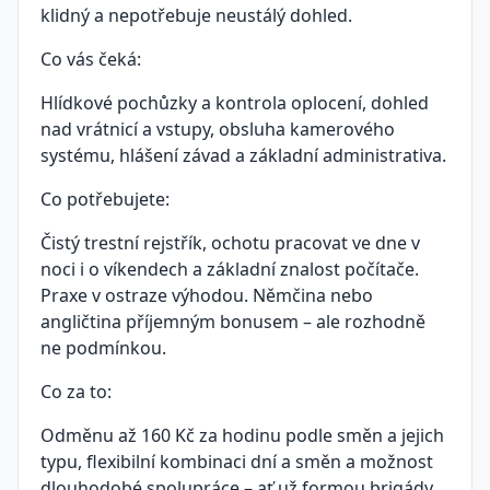
klidný a nepotřebuje neustálý dohled.
Co vás čeká:
Hlídkové pochůzky a kontrola oplocení, dohled
nad vrátnicí a vstupy, obsluha kamerového
systému, hlášení závad a základní administrativa.
Co potřebujete:
Čistý trestní rejstřík, ochotu pracovat ve dne v
noci i o víkendech a základní znalost počítače.
Praxe v ostraze výhodou. Němčina nebo
angličtina příjemným bonusem – ale rozhodně
ne podmínkou.
Co za to:
Odměnu až 160 Kč za hodinu podle směn a jejich
typu, flexibilní kombinaci dní a směn a možnost
dlouhodobé spolupráce – ať už formou brigády