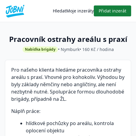
Hledat
Moje inzeráty
Přidat inzerát
Pracovník ostrahy areálu s praxí
• Nymburk
• 160 Kč / hodina
Nabídka brigády
Pro našeho klienta hledáme pracovníka ostrahy
areálu s praxí. Vhovné pro kohokoliv. Výhodou by
byly základy němčiny nebo angličtiny, ale není
nezbytně nutné. Spolupráce formou dlouhodobé
brigády, případně na ŽL.
Náplň práce:
hlídkové pochůzky po areálu, kontrola
oplocení objektu