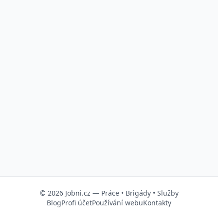
© 2026
Jobni.cz
—
Práce
•
Brigády
•
Služby
Blog
Profi účet
Používání webu
Kontakty