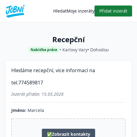
Hledat
Moje inzeráty
Přidat inzerát
Recepční
• Karlovy Vary
• Dohodou
Nabídka práce
Hledáme recepční, vice informací na
tel.774589817
Inzerát přidán:
15.05.2026
Jméno:
Marcela
✅
Zobrazit kontakty