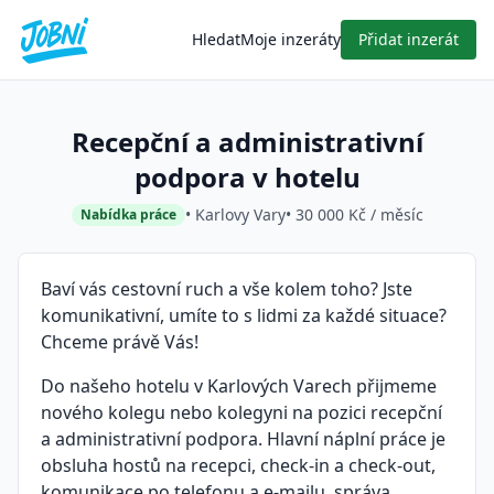
Hledat
Moje inzeráty
Přidat inzerát
Recepční a administrativní
podpora v hotelu
• Karlovy Vary
• 30 000 Kč / měsíc
Nabídka práce
Baví vás cestovní ruch a vše kolem toho? Jste
komunikativní, umíte to s lidmi za každé situace?
Chceme právě Vás!
Do našeho hotelu v Karlových Varech přijmeme
nového kolegu nebo kolegyni na pozici recepční
a administrativní podpora. Hlavní náplní práce je
obsluha hostů na recepci, check-in a check-out,
komunikace po telefonu a e-mailu, správa