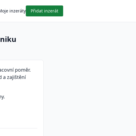
Moje inzeráty
Přidat inzerát
dniku
acovní poměr.
a zajištění
my.