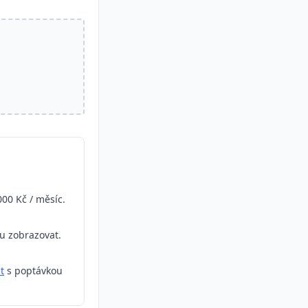
000 Kč / měsíc.
ou zobrazovat.
t
s poptávkou