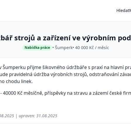
Hledat
bář strojů a zařízení ve výrobním po
• Šumperk
• 40 000 Kč / měsíc
Nabídka práce
v Šumperku přijme šikovného údržbáře s praxí na hlavní pr
de pravidelná údržba výrobních strojů, odstraňování závad 
o chodu linek.
- 40000 Kč měsíčně, příspěvky na stravu a zázemí české fir
08.2025
| upraven:
31.08.2025