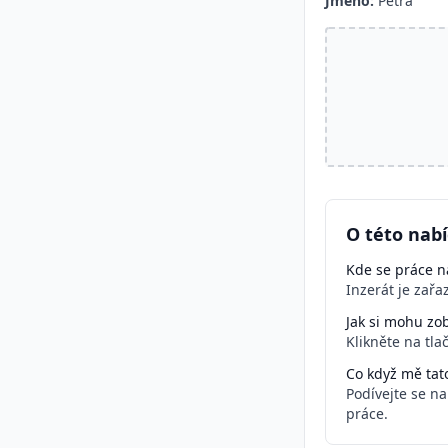
Jméno:
Petra
O této nab
Kde se práce na
Inzerát je zař
Jak si mohu zob
Klikněte na tla
Co když mě tat
Podívejte se n
práce.