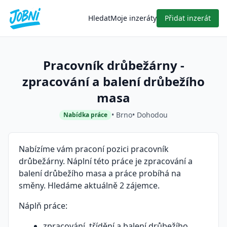
Hledat
Moje inzeráty
Přidat inzerát
Pracovník drůbežárny -
zpracování a balení drůbežího
masa
• Brno
• Dohodou
Nabídka práce
Nabízíme vám praconí pozici pracovník
drůbežárny. Náplní této práce je zpracování a
balení drůbežího masa a práce probíhá na
směny. Hledáme aktuálně 2 zájemce.
Náplň práce:
zpracování, třídění a balení drůbežího