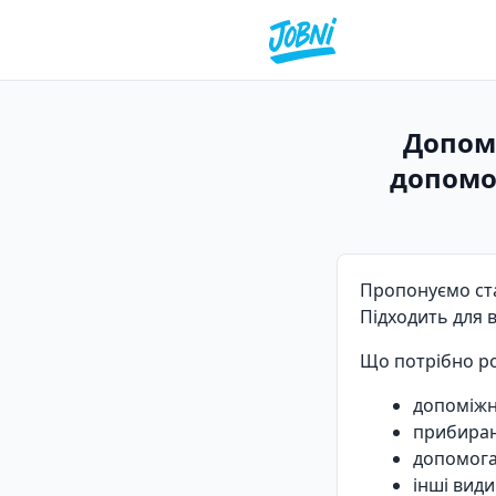
Допомі
допомог
Пропонуємо стаб
Підходить для в
Що потрібно р
допоміжні
прибиран
допомога 
інші види