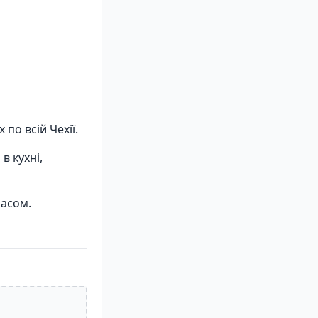
по всій Чехії.
в кухні,
часом.