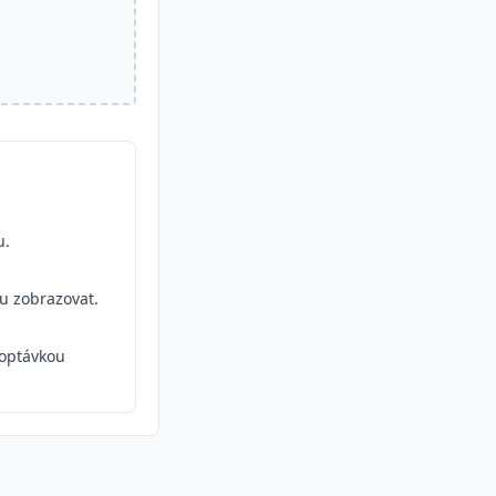
u.
ou zobrazovat.
optávkou