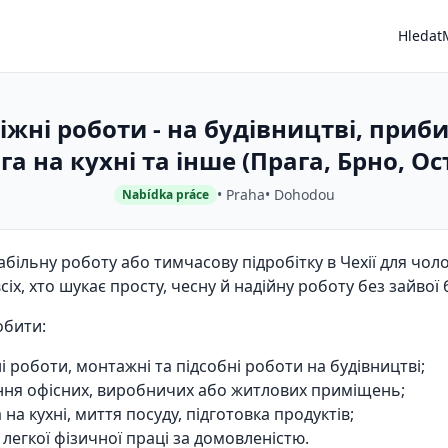
Hledat
жні роботи - на будівництві, приб
а на кухні та інше (Прага, Брно, Ост
• Praha
• Dohodou
Nabídka práce
ільну роботу або тимчасову підробітку в Чехії для чолові
сіх, хто шукає просту, чесну й надійну роботу без зайвої 
обити:
 роботи, монтажні та підсобні роботи на будівництві;
ня офісних, виробничих або житлових приміщень;
на кухні, миття посуду, підготовка продуктів;
 легкої фізичної праці за домовленістю.