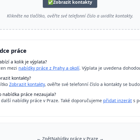
✅
Zobrazit kontakty
Klikněte na tlačítko, ověřte své telefonní číslo a uvidíte kontakty.
ídce práce
bízí a kolik je výplata?
azen mezi
nabídky práce z Prahy a okolí
. Výplata je uvedena dohodo
razit kontakty?
čítko
Zobrazit kontakty
, ověřte své telefonní číslo a kontakty se bud
o nabídka práce nezaujala?
a další nabídky práce v Praze. Také doporučujeme
přidat inzerát
s p
← Zpět
Nabídky práce v Praze →