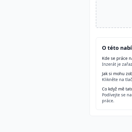
O této nab
Kde se práce na
Inzerát je zař
Jak si mohu zob
Klikněte na tla
Co když mě tat
Podívejte se n
práce.