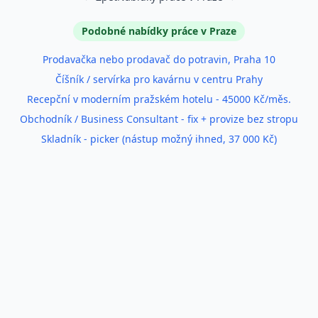
Podobné nabídky práce v Praze
Prodavačka nebo prodavač do potravin, Praha 10
Číšník / servírka pro kavárnu v centru Prahy
Recepční v moderním pražském hotelu - 45000 Kč/měs.
Obchodník / Business Consultant - fix + provize bez stropu
Skladník - picker (nástup možný ihned, 37 000 Kč)