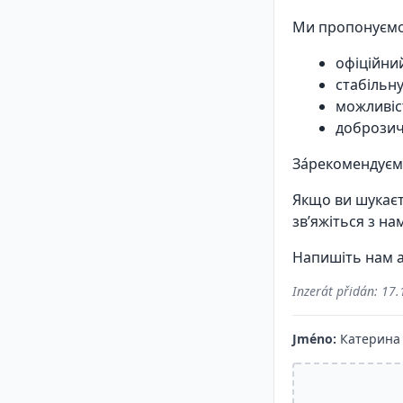
Ми пропонуємо
офіційний
стабільн
можливіс
доброзичл
За́рекомендуємо
Якщо ви шукаєте
зв’яжіться з на
Напишіть нам а
Inzerát přidán:
17.
Jméno:
Катерина 