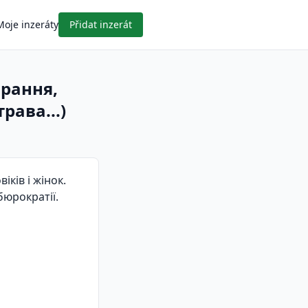
Moje inzeráty
Přidat inzerát
ирання,
рава...)
ків і жінок.
бюрократії.