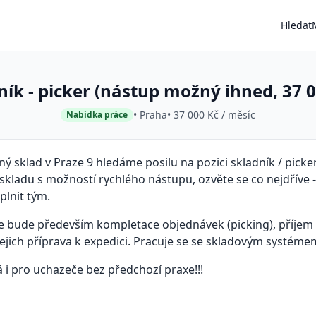
Hledat
ník - picker (nástup možný ihned, 37 0
• Praha
• 37 000 Kč / měsíc
Nabídka práce
ý sklad v Praze 9 hledáme posilu na pozici skladník / picke
e skladu s možností rychlého nástupu, ozvěte se co nejdříve 
lnit tým.
ce bude především kompletace objednávek (picking), příjem a
 jejich příprava k expedici. Pracuje se se skladovým systéme
 i pro uchazeče bez předchozí praxe!!!