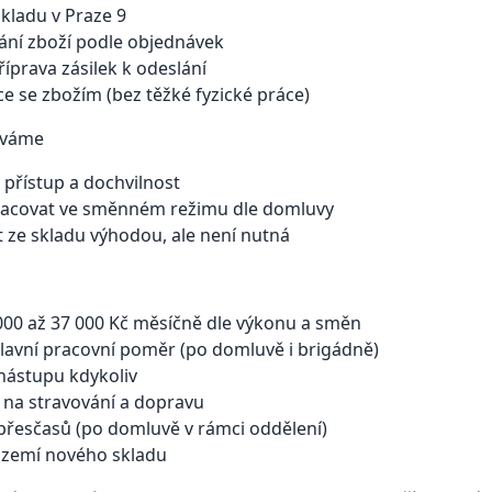
skladu v Praze 9
ání zboží podle objednávek
říprava zásilek k odeslání
e se zbožím (bez těžké fyzické práce)
áváme
 přístup a dochvilnost
racovat ve směnném režimu dle domluvy
 ze skladu výhodou, ale není nutná
00 až 37 000 Kč měsíčně dle výkonu a směn
hlavní pracovní poměr (po domluvě i brigádně)
ástupu kdykoliv
 na stravování a dopravu
řesčasů (po domluvě v rámci oddělení)
zázemí nového skladu