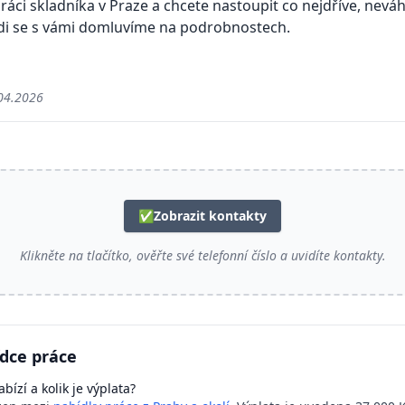
áci skladníka v Praze a chcete nastoupit co nejdříve, neváh
di se s vámi domluvíme na podrobnostech.
04.2026
✅
Zobrazit kontakty
Klikněte na tlačítko, ověřte své telefonní číslo a uvidíte kontakty.
ídce práce
bízí a kolik je výplata?