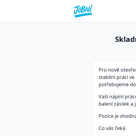
Sklad
Pro nově otevřen
stabilní práci v
potřebujeme dop
Vaší náplní prá
balení zásilek a
Pozice je vhodná
Co vás čeká