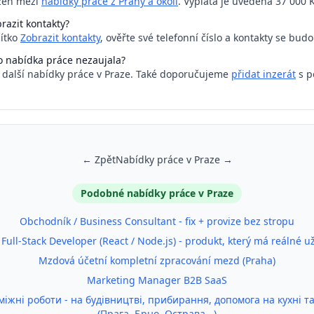
azen mezi
nabídky práce z Prahy a okolí
. Výplata je uvedena 37 000 K
razit kontakty?
čítko
Zobrazit kontakty
, ověřte své telefonní číslo a kontakty se bud
o nabídka práce nezaujala?
a další nabídky práce v Praze. Také doporučujeme
přidat inzerát
s p
← Zpět
Nabídky práce v Praze →
Podobné nabídky práce v Praze
Obchodník / Business Consultant - fix + provize bez stropu
 Full-Stack Developer (React / Node.js) - produkt, který má reálné už
Mzdová účetní kompletní zpracování mezd (Praha)
Marketing Manager B2B SaaS
іжні роботи - на будівництві, прибирання, допомога на кухні т
(Прага, Брно, Острава...)