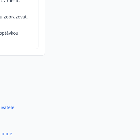
č / měsíc.
ou zobrazovat.
optávkou
ivatele
а інше