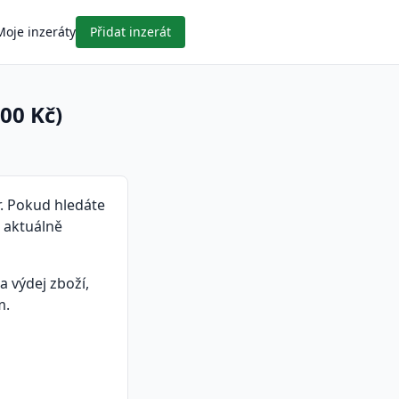
Moje inzeráty
Přidat inzerát
00 Kč)
r. Pokud hledáte
- aktuálně
 výdej zboží,
m.