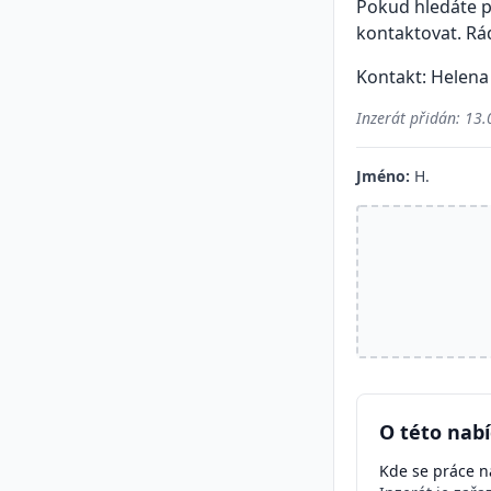
Pokud hledáte pr
kontaktovat. Rá
Kontakt: Helena
Inzerát přidán:
13.
Jméno:
H.
O této nab
Kde se práce na