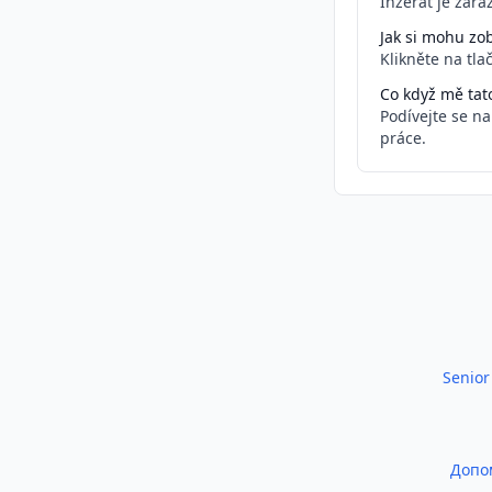
Inzerát je zař
Jak si mohu zob
Klikněte na tla
Co když mě tat
Podívejte se n
práce.
Podobné inzeráty
Senior
Допом