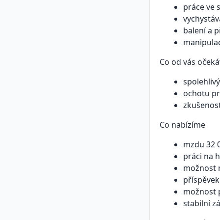
práce ve 
vychystáv
balení a p
manipulac
Co od vás oček
spolehlivý
ochotu p
zkušenost
Co nabízíme
mzdu 32 0
práci na 
možnost n
příspěvek
možnost p
stabilní 