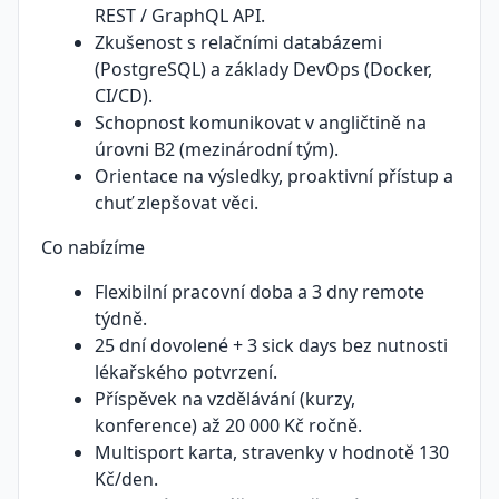
REST / GraphQL API.
Zkušenost s relačními databázemi
(PostgreSQL) a základy DevOps (Docker,
CI/CD).
Schopnost komunikovat v angličtině na
úrovni B2 (mezinárodní tým).
Orientace na výsledky, proaktivní přístup a
chuť zlepšovat věci.
Co nabízíme
Flexibilní pracovní doba a 3 dny remote
týdně.
25 dní dovolené + 3 sick days bez nutnosti
lékařského potvrzení.
Příspěvek na vzdělávání (kurzy,
konference) až 20 000 Kč ročně.
Multisport karta, stravenky v hodnotě 130
Kč/den.