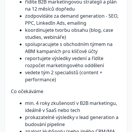
řídíte B2B marketingovou strategii a plán
na 12 měsíců dopředu
zodpovídáte za demand generation - SEO,
PPC, LinkedIn Ads, emailing
koordinujete tvorbu obsahu (blog, case
studies, webináře)
spolupracujete s obchodním týmem na
ABM kampaních pro klíčové účty
reportujete výsledky vedení a řídíte
rozpočet marketingového oddělení
vedete tým 2 specialistů (content +
performance)
Co očekáváme
min. 4 roky zkušeností v B2B marketingu,
ideálně v SaaS nebo tech
prokazatelné výsledky v lead generation a
budování pipeline
znalost HubSpotu (nebo jiného CRM/MA