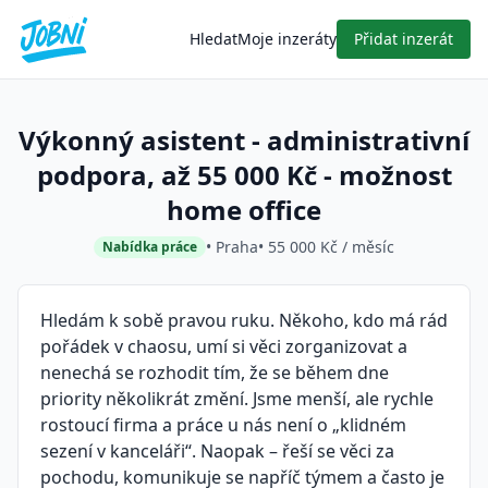
Hledat
Moje inzeráty
Přidat inzerát
Výkonný asistent - administrativní
podpora, až 55 000 Kč - možnost
home office
• Praha
• 55 000 Kč / měsíc
Nabídka práce
Hledám k sobě pravou ruku. Někoho, kdo má rád
pořádek v chaosu, umí si věci zorganizovat a
nenechá se rozhodit tím, že se během dne
priority několikrát změní. Jsme menší, ale rychle
rostoucí firma a práce u nás není o „klidném
sezení v kanceláři“. Naopak – řeší se věci za
pochodu, komunikuje se napříč týmem a často je