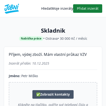
Hledat
Moje inzeráty
Přidat inzerát
Skladnik
• Ostrava
• 30 000 Kč / měsíc
Nabídka práce
Příjem, výdej zboží. Mám vlastní průkaz VZV
Inzerát přidán:
10.12.2025
Jméno:
Petr Miško
✅
Zobrazit kontakty
Klikněte na tlačítko, ověřte své telefonní číslo a