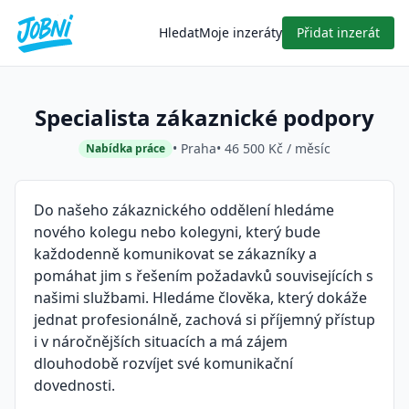
Hledat
Moje inzeráty
Přidat inzerát
Specialista zákaznické podpory
• Praha
• 46 500 Kč / měsíc
Nabídka práce
Do našeho zákaznického oddělení hledáme
nového kolegu nebo kolegyni, který bude
každodenně komunikovat se zákazníky a
pomáhat jim s řešením požadavků souvisejících s
našimi službami. Hledáme člověka, který dokáže
jednat profesionálně, zachová si příjemný přístup
i v náročnějších situacích a má zájem
dlouhodobě rozvíjet své komunikační
dovednosti.