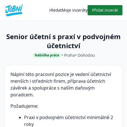
Hledat
Moje inzeráty
Přidat inzerát
Senior účetní s praxí v podvojném
účetnictví
• Praha
• Dohodou
Nabídka práce
Náplní této pracovní pozice je vedení účetnictví
menších i středních firem, příprava účetních
závěrek a spolupráce s naším daňovým
poradcem.
Požadujeme:
Praxi v podvojném účetnictví minimálně 2
roky