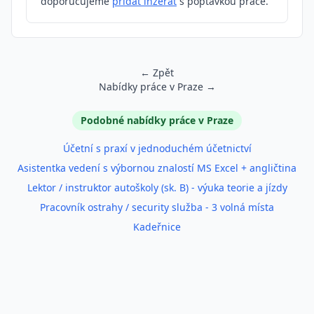
doporučujeme
přidat inzerát
s poptávkou práce.
← Zpět
Nabídky práce v Praze →
Podobné inzeráty
Podobné nabídky práce v Praze
Účetní s praxí v jednoduchém účetnictví
Asistentka vedení s výbornou znalostí MS Excel + angličtina
Lektor / instruktor autoškoly (sk. B) - výuka teorie a jízdy
Pracovník ostrahy / security služba - 3 volná místa
Kadeřnice