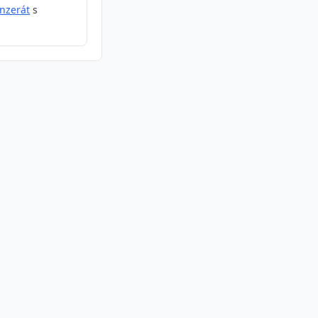
inzerát
s