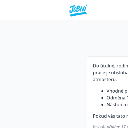
Do útulné, rodi
práce je obsluh
atmosféru.
Vhodné pr
Odměna 1
Nástup m
Pokud vás tato n
Inzerát přidán:
17.