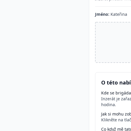
Jméno:
Kateřina
O této nabí
Kde se brigáda
Inzerát je zař
hodina.
Jak si mohu zob
Klikněte na tla
Co když mě tat