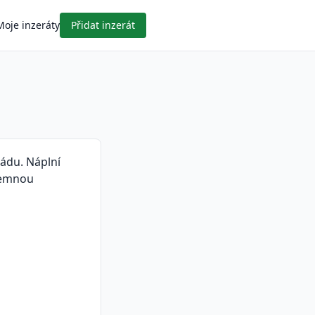
Moje inzeráty
Přidat inzerát
ádu. Náplní
íjemnou