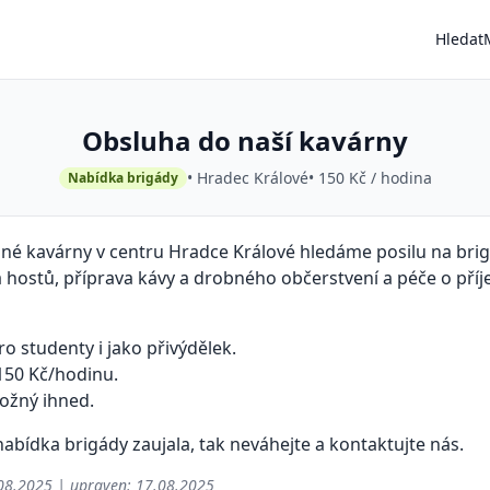
Hledat
Obsluha do naší kavárny
• Hradec Králové
• 150 Kč / hodina
Nabídka brigády
nné kavárny v centru Hradce Králové hledáme posilu na brig
a hostů, příprava kávy a drobného občerstvení a péče o př
o studenty i jako přivýdělek.
50 Kč/hodinu.
ožný ihned.
abídka brigády zaujala, tak neváhejte a kontaktujte nás.
08.2025
| upraven:
17.08.2025