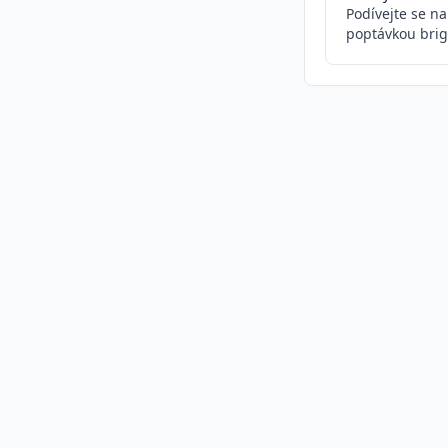
Podívejte se n
poptávkou brig
Podobné inzeráty