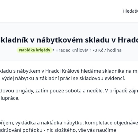
Hledat
Skladník v nábytkovém skladu v Hradc
• Hradec Králové
• 170 Kč / hodina
Nabídka brigády
kladu s nábytkem v Hradci Králové hledáme skladníka na ma
 výdej nábytku a základní práci se skladovou evidencí.
ndovou brigády, zatím pouze sobota a neděle. V případě zá
lupráce.
příjem, vykládka a nakládka nábytku, kompletace objednáve
udržování pořádku - nic složitého, vše vás naučíme