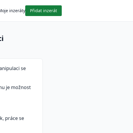
Moje inzeráty
Přidat inzerát
i
nipulaci se
jmu je možnost
k, práce se