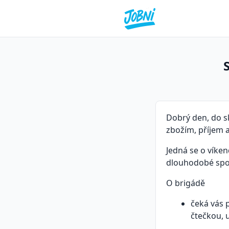
Dobrý den, do s
zbožím, příjem a
Jedná se o víke
dlouhodobé spo
O brigádě
čeká vás 
čtečkou, 