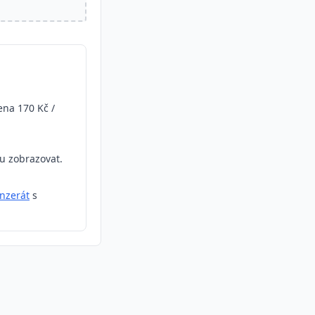
na 170 Kč /
ou zobrazovat.
inzerát
s