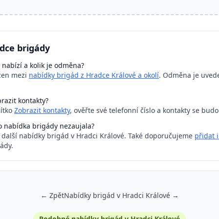
dce brigády
 nabízí a kolik je odměna?
azen mezi
nabídky brigád z Hradce Králové a okolí
. Odměna je uvede
razit kontakty?
čítko
Zobrazit kontakty
, ověřte své telefonní číslo a kontakty se bud
o nabídka brigády nezaujala?
a další nabídky brigád v Hradci Králové. Také doporučujeme
přidat 
ády.
← Zpět
Nabídky brigád v Hradci Králové →
Podobné nabídky brigád v Hradci Králové