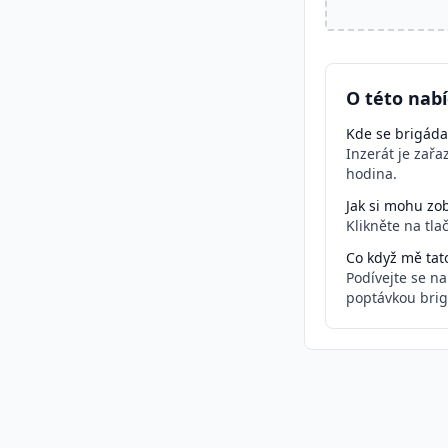
O této nabí
Kde se brigáda
Inzerát je zař
hodina.
Jak si mohu zob
Klikněte na tla
Co když mě tat
Podívejte se n
poptávkou brig
Podobné inzeráty