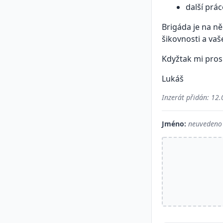
další prá
Brigáda je na n
šikovnosti a vaš
Kdyžtak mi pro
Lukáš
Inzerát přidán:
12.
Jméno:
neuvedeno