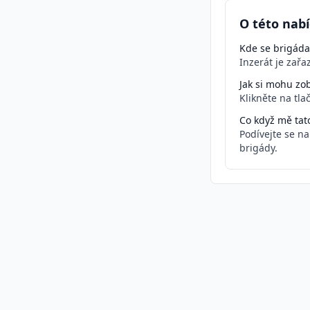
O této nabí
Kde se brigáda
Inzerát je zař
Jak si mohu zob
Klikněte na tla
Co když mě tat
Podívejte se n
brigády.
Podobné inzeráty