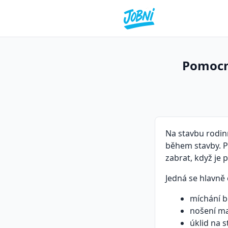
Pomocná
Na stavbu rodi
během stavby. P
zabrat, když je 
Jedná se hlavně
míchání 
nošení ma
úklid na 