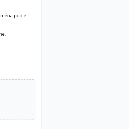
Odměna podle
me.