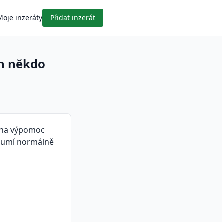
Moje inzeráty
Přidat inzerát
en někdo
 na výpomoc
a umí normálně