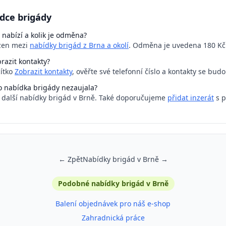
dce brigády
 nabízí a kolik je odměna?
azen mezi
nabídky brigád z Brna a okolí
. Odměna je uvedena 180 Kč 
razit kontakty?
čítko
Zobrazit kontakty
, ověřte své telefonní číslo a kontakty se bud
o nabídka brigády nezaujala?
a další nabídky brigád v Brně. Také doporučujeme
přidat inzerát
s p
← Zpět
Nabídky brigád v Brně →
Podobné nabídky brigád v Brně
Balení objednávek pro náš e-shop
Zahradnická práce