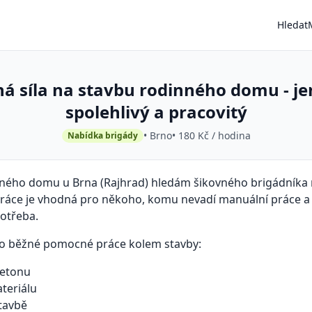
Hledat
 síla na stavbu rodinného domu - j
spolehlivý a pracovitý
• Brno
• 180 Kč / hodina
Nabídka brigády
nného domu u Brna (Rajhrad) hledám šikovného brigádníka
ráce je vhodná pro někoho, komu nevadí manuální práce 
potřeba.
 o běžné pomocné práce kolem stavby:
betonu
teriálu
stavbě