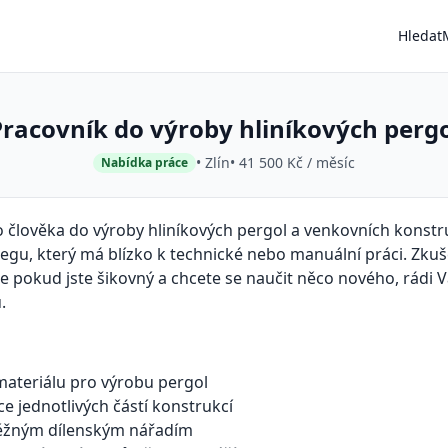
Hledat
racovník do výroby hliníkových perg
• Zlín
• 41 500 Kč / měsíc
Nabídka práce
 člověka do výroby hliníkových pergol a venkovních konstr
egu, který má blízko k technické nebo manuální práci. Zkuš
le pokud jste šikovný a chcete se naučit něco nového, rádi 
.
materiálu pro výrobu pergol
e jednotlivých částí konstrukcí
běžným dílenským nářadím