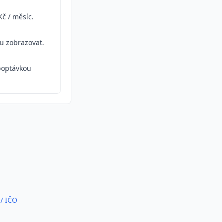
Kč / měsíc.
ou zobrazovat.
poptávkou
 / IČO