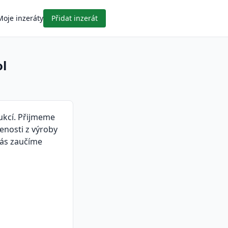
Moje inzeráty
Přidat inzerát
ol
ukcí. Přijmeme
enosti z výroby
Vás zaučíme