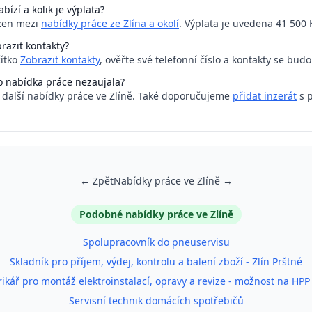
bízí a kolik je výplata?
azen mezi
nabídky práce ze Zlína a okolí
. Výplata je uvedena 41 500 
razit kontakty?
čítko
Zobrazit kontakty
, ověřte své telefonní číslo a kontakty se bud
o nabídka práce nezaujala?
a další nabídky práce ve Zlíně. Také doporučujeme
přidat inzerát
s 
← Zpět
Nabídky práce ve Zlíně →
Podobné nabídky práce ve Zlíně
Spolupracovník do pneuservisu
Skladník pro příjem, výdej, kontrolu a balení zboží - Zlín Prštné
rikář pro montáž elektroinstalací, opravy a revize - možnost na HPP
Servisní technik domácích spotřebičů