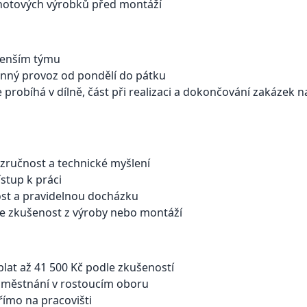
hotových výrobků před montáží
menším týmu
nný provoz od pondělí do pátku
e probíhá v dílně, část při realizaci a dokončování zakázek 
zručnost a technické myšlení
ístup k práci
ost a pravidelnou docházku
e zkušenost z výroby nebo montáží
plat až 41 500 Kč podle zkušeností
zaměstnání v rostoucím oboru
římo na pracovišti