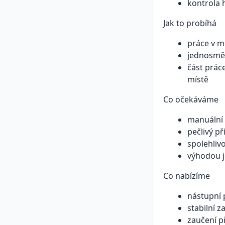
kontrola 
Jak to probíhá
práce v 
jednosmě
část prác
místě
Co očekáváme
manuální 
pečlivý př
spolehliv
výhodou j
Co nabízíme
nástupní 
stabilní 
zaučení p