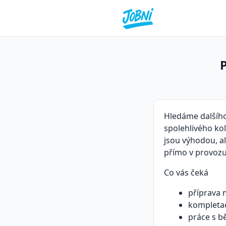
P
Hledáme dalšího
spolehlivého kol
jsou výhodou, a
přímo v provozu
Co vás čeká
příprava 
kompletac
práce s 