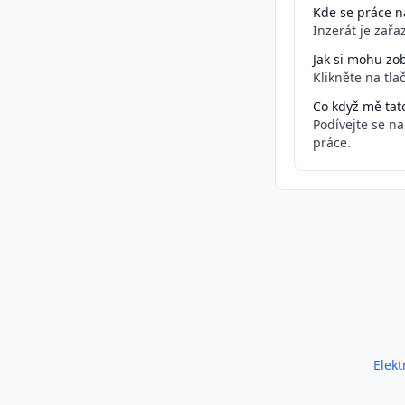
Kde se práce na
Inzerát je zař
Jak si mohu zob
Klikněte na tla
Co když mě tat
Podívejte se n
práce.
Podobné inzeráty
Elekt